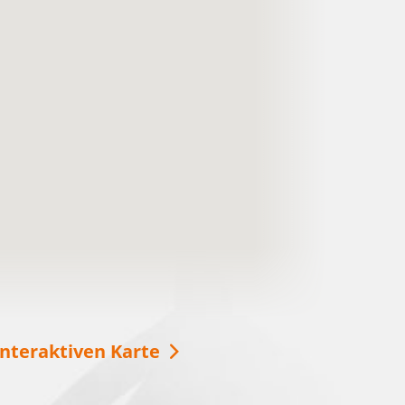
Mit der SeeSauna über den
Schwielochsee
Ob im Winter oder im Sommer, die Seesauna
ist immer eine gute Idee für Entspannung auf
dem Schwielochsee! Vom Deck aus können
Sie die Aussicht genießen oder auch eine
Runde schwimmen gehen.
weitere Informationen
interaktiven Karte