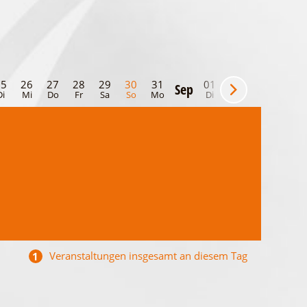
25
26
27
28
29
30
31
01
02
03
04
Sep
Di
Mi
Do
Fr
Sa
So
Mo
Di
Mi
Do
Fr
Veranstaltungen insgesamt an diesem Tag
1