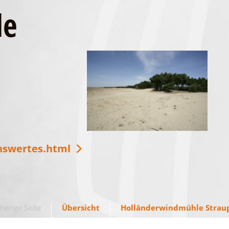
de
enswertes.html
herige Seite
Übersicht
Holländerwindmühle Straup