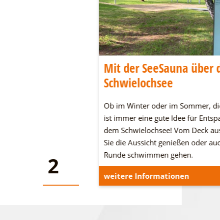
wig-Leichhardt-
Mit der SeeSauna über 
Schwielochsee
dt-Land an den
Ob im Winter oder im Sommer, di
n Seen und in der Heide.
ist immer eine gute Idee für Ents
n und verbringt eine
dem Schwielochsee! Vom Deck au
Sie die Aussicht genießen oder au
Runde schwimmen gehen.
2
2
onen
weitere Informationen