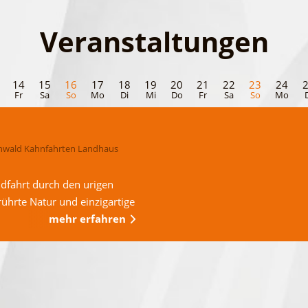
Veranstaltungen
14
15
16
17
18
19
20
21
22
23
24
Fr
Sa
So
Mo
Di
Mi
Do
Fr
Sa
So
Mo
wald Kahnfahrten Landhaus
dfahrt durch den urigen
ührte Natur und einzigartige
mehr erfahren