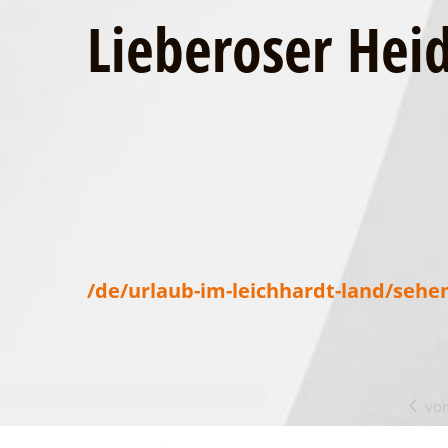
Lieberoser Hei
/de/urlaub-im-leichhardt-land/seh
vor