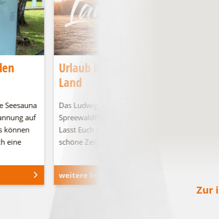
den
Urlaub im Ludwig-Leichhardt-
Land
e Seesauna
Das Ludwig-Leichhardt-Land an den
pannung auf
Spreewaldfließen, den Seen und in der Heide.
s können
Lasst Euch inspirieren und verbringt eine
ch eine
schöne Zeit bei …
weitere Informationen
Zur 