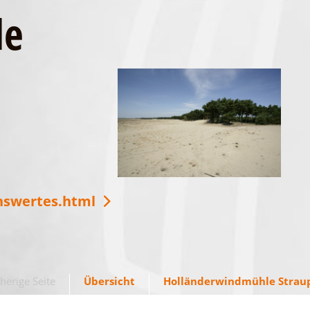
de
enswertes.html
herige Seite
Übersicht
Holländerwindmühle Straup