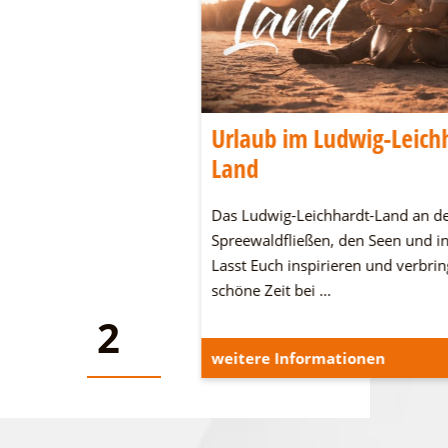
una über den
Urlaub im Ludwig-Leich
Land
m Sommer, die Seesauna
Das Ludwig-Leichhardt-Land an d
Idee für Entspannung auf
Spreewaldfließen, den Seen und in
 Vom Deck aus können
Lasst Euch inspirieren und verbrin
ießen oder auch eine
schöne Zeit bei …
ehen.
2
2
onen
weitere Informationen