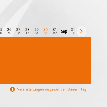
25
26
27
28
29
30
31
01
02
03
04
Sep
Di
Mi
Do
Fr
Sa
So
Mo
Di
Mi
Do
Fr
Veranstaltungen insgesamt an diesem Tag
1