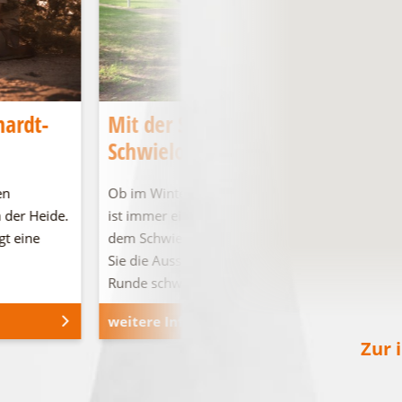
hardt-
Mit der SeeSauna über den
Schwielochsee
en
Ob im Winter oder im Sommer, die Seesauna
 der Heide.
ist immer eine gute Idee für Entspannung auf
gt eine
dem Schwielochsee! Vom Deck aus können
Sie die Aussicht genießen oder auch eine
Runde schwimmen gehen.
weitere Informationen
Zur 