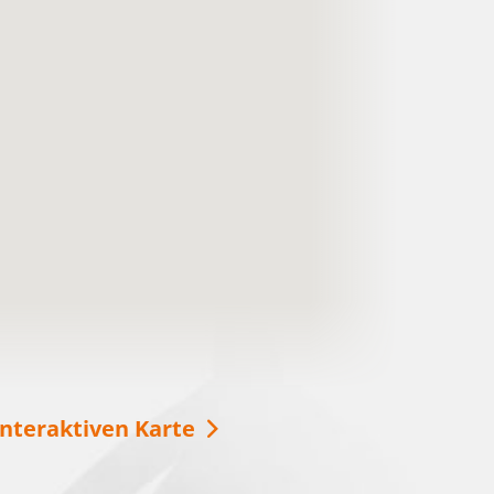
Urlaub im Ludwig-Leichhardt-
Land
Das Ludwig-Leichhardt-Land an den
Spreewaldfließen, den Seen und in der Heide.
Lasst Euch inspirieren und verbringt eine
schöne Zeit bei …
weitere Informationen
interaktiven Karte