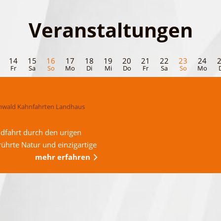
Veranstaltungen
14
15
16
17
18
19
20
21
22
23
24
Fr
Sa
So
Mo
Di
Mi
Do
Fr
Sa
So
Mo
wald Kahnfahrten Landhaus
dfahrt durch den urigen
ührte Natur und einzigartige
mehr erfahren