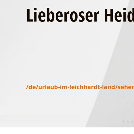
Lieberoser Hei
/de/urlaub-im-leichhardt-land/seh
vor